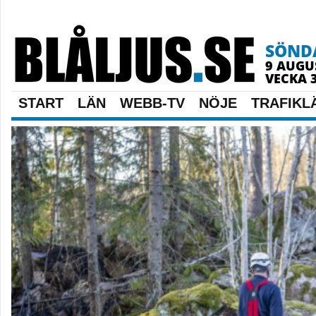
SÖND
9 AUGU
VECKA 
START
LÄN
WEBB-TV
NÖJE
TRAFIKL