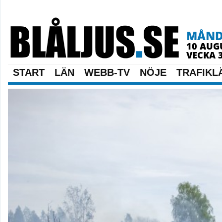
MÅN
10 AUG
VECKA 
START
LÄN
WEBB-TV
NÖJE
TRAFIKL