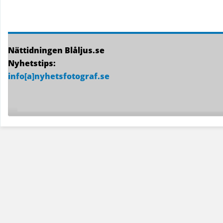
Nättidningen Blåljus.se
Nyhetstips:
info[a]nyhetsfotograf.se